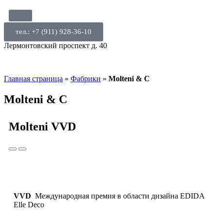
тел.: +7 (911) 928-36-10
Лермонтовский проспект д. 40
Главная страница
»
Фабрики
»
Molteni & C
Molteni & C
Molteni VVD
VVD
Международная премия в области дизайна EDIDA
Elle Deco