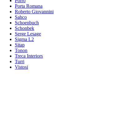
Porro
Porta Romana
Roberto Giovannini
Sahco
Schoenbuch
Schonbek
Serge Lesage
Sigma L2
Sitap
Tonon
Treca Interiors
Turri
Vistosi