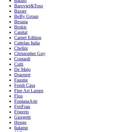
Badari
Barovier&Toso
Baxter
BeBy Group
Besana
Brokis
Capital
Carpet Edition
Cattelan Italia
Chelini
Christopher Guy
Contardi
Culti
De Majo
Draenert
Faustig
Fendi Casa
Fine Art Lamps
Flou
FontanaArte
FreiFrau
Frigerio
Giorgetti
Henge
Italamp