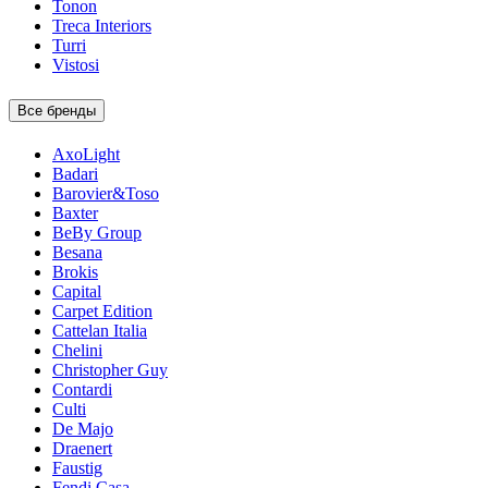
Tonon
Treca Interiors
Turri
Vistosi
Все бренды
AxoLight
Badari
Barovier&Toso
Baxter
BeBy Group
Besana
Brokis
Capital
Carpet Edition
Cattelan Italia
Chelini
Christopher Guy
Contardi
Culti
De Majo
Draenert
Faustig
Fendi Casa