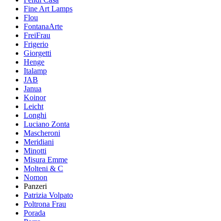
Fine Art Lamps
Flou
FontanaArte
FreiFrau
Frigerio
Giorgetti
Henge
Italamp
JAB
Janua
Koinor
Leicht
Longhi
Luciano Zonta
Mascheroni
Meridiani
Minotti
Misura Emme
Molteni & C
Nomon
Panzeri
Patrizia Volpato
Poltrona Frau
Porada